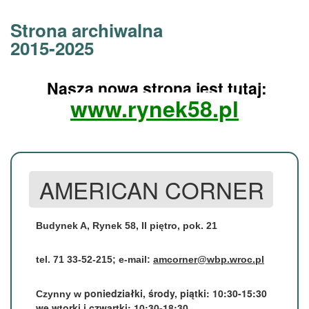
Strona archiwalna
2015-2025
Nasza nowa strona jest tutaj:
www.rynek58.pl
AMERICAN CORNER
Budynek A, Rynek 58, II piętro, pok. 21
tel. 71 33-52-215; e-mail:
amcorner@wbp.wroc.pl
poniedziałki, środy, piątki: 10:30-15:30
Czynny
w
we wtorki i czwartki: 10:30-18:30