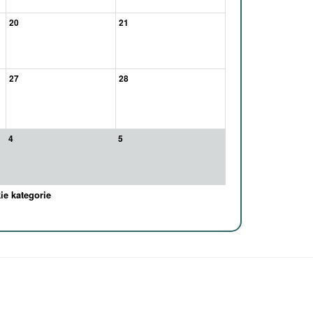
20
21
27
28
4
5
ie kategorie