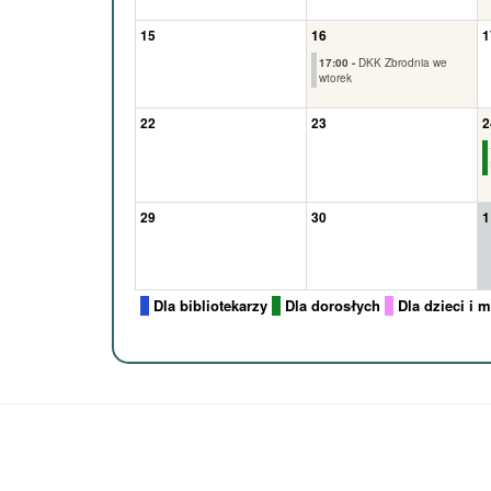
15
16
1
17:00 -
DKK Zbrodnia we
wtorek
22
23
2
29
30
1
Dla bibliotekarzy
Dla dorosłych
Dla dzieci i 