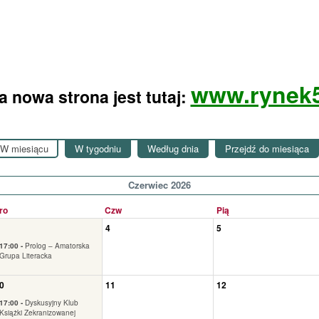
www.rynek5
 nowa strona jest tutaj:
W miesiącu
W tygodniu
Według dnia
Przejdź do miesiąca
Czerwiec 2026
ro
Czw
Pią
4
5
17:00 -
Prolog – Amatorska
Grupa Literacka
0
11
12
17:00 -
Dyskusyjny Klub
Książki Zekranizowanej