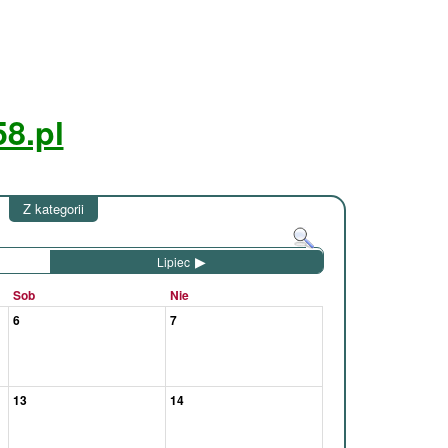
8.pl
Z kategorii
Lipiec
Sob
Nie
6
7
13
14