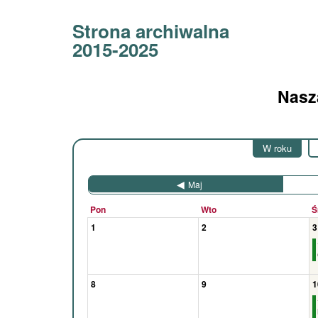
Strona archiwalna
2015-2025
Nasza
W roku
Maj
Pon
Wto
Ś
1
2
3
8
9
1