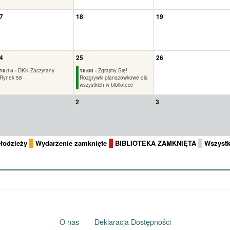
7
18
19
4
25
26
16:15 -
DKK Zaczytany
16:00 -
Zgrajmy Się!
Rynek 58
Rozgrywki planszówkowe dla
wszystkich w bibliotece
2
3
młodzieży
Wydarzenie zamknięte
BIBLIOTEKA ZAMKNIĘTA
Wszystk
O nas
Deklaracja Dostępności