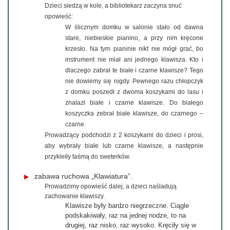
Dzieci siedzą w kole, a bibliotekarz zaczyna snuć
opowieść:
W ślicznym domku w salonie stało od dawna
stare, niebieskie pianino, a przy nim kręcone
krzesło. Na tym pianinie nikt nie mógł grać, bo
instrument nie miał ani jednego klawisza. Kto i
dlaczego zabrał te białe i czarne klawisze? Tego
nie dowiemy się nigdy. Pewnego razu chłopczyk
z domku poszedł z dwoma koszykami do lasu i
znalazł białe i czarne klawisze. Do białego
koszyczka zebrał białe klawisze, do czarnego –
czarne.
Prowadzący podchodzi z 2 koszykami do dzieci i prosi,
aby wybrały białe lub czarne klawisze, a następnie
przykleiły taśmą do sweterków.
zabawa ruchowa „Klawiatura”.
Prowadzimy opowieść dalej, a dzieci naśladują
zachowanie klawiszy.
Klawisze były bardzo niegrzeczne. Ciągle
podskakiwały, raz na jednej nodze, to na
drugiej, raz nisko, raz wysoko. Kręciły się w