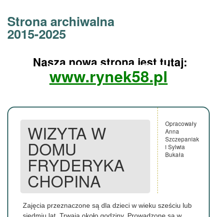
Strona archiwalna
2015-2025
Nasza nowa strona jest tutaj:
www.rynek58.pl
Opracowały
WIZYTA W
Anna
Szczepaniak
DOMU
i Sylwia
Bukała
FRYDERYKA
CHOPINA
Zajęcia przeznaczone są dla dzieci w wieku sześciu lub
siedmiu lat. Trwają około godziny. Prowadzone są w