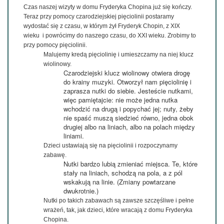
Czas naszej wizyty w domu Fryderyka Chopina już się kończy.
Teraz przy pomocy czarodziejskiej pięciolinii postaramy
wydostać się z czasu, w którym żył Fryderyk Chopin, z XIX
wieku i powrócimy do naszego czasu, do XXI wieku. Zrobimy to
przy pomocy pięciolinii.
Malujemy kredą pięciolinię i umieszczamy na niej klucz
wiolinowy.
Czarodziejski klucz wiolinowy otwiera drogę
do krainy muzyki. Otworzył nam pięciolinię i
zaprasza nutki do siebie. Jesteście nutkami,
więc pamiętajcie: nie może jedna nutka
wchodzić na drugą i popychać jej; nuty, żeby
nie spaść muszą siedzieć równo, jedna obok
drugiej albo na liniach, albo na polach między
liniami.
Dzieci ustawiają się na pięciolinii i rozpoczynamy
zabawę.
Nutki bardzo lubią zmieniać miejsca. Te, które
stały na liniach, schodzą na pola, a z pól
wskakują na linie. (Zmiany powtarzane
dwukrotnie.)
Nutki po takich zabawach są zawsze szczęśliwe i pełne
wrażeń, tak, jak dzieci, które wracają z domu Fryderyka
Chopina.