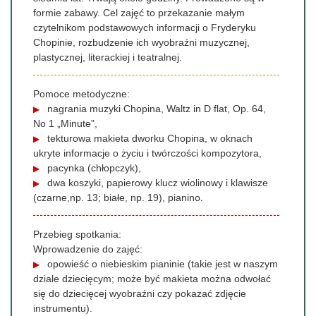
formie zabawy. Cel zajęć to przekazanie małym
czytelnikom podstawowych informacji o Fryderyku
Chopinie, rozbudzenie ich wyobraźni muzycznej,
plastycznej, literackiej i teatralnej.
Pomoce metodyczne:
nagrania muzyki Chopina, Waltz in D flat, Op. 64,
No 1 „Minute”,
tekturowa makieta dworku Chopina, w oknach
ukryte informacje o życiu i twórczości kompozytora,
pacynka (chłopczyk),
dwa koszyki, papierowy klucz wiolinowy i klawisze
.
(czarne,np. 13; białe, np. 19), pianino
Przebieg spotkania:
Wprowadzenie do zajęć:
opowieść o niebieskim pianinie (takie jest w naszym
dziale dziecięcym; może być makieta można odwołać
się do dziecięcej wyobraźni czy pokazać zdjęcie
instrumentu).