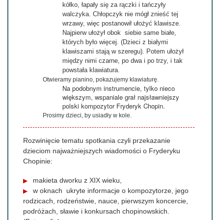
kółko, łapały się za rączki i tańczyły
walczyka. Chłopczyk nie mógł znieść tej
wrzawy, więc postanowił ułożyć klawisze.
Najpierw ułożył obok siebie same białe,
których było więcej. (Dzieci z białymi
klawiszami stają w szeregu). Potem ułożył
między nimi czarne, po dwa i po trzy, i tak
powstała klawiatura.
Otwieramy pianino, pokazujemy klawiaturę.
Na podobnym instrumencie, tylko nieco
większym, wspaniale grał najsławniejszy
polski kompozytor Fryderyk Chopin.
Prosimy dzieci, by usiadły w kole.
Rozwinięcie tematu spotkania czyli przekazanie
dzieciom najważniejszych wiadomości o Fryderyku
Chopinie:
makieta dworku z XIX wieku,
w oknach ukryte informacje o kompozytorze, jego
rodzicach, rodzeństwie, nauce, pierwszym koncercie,
podróżach, sławie i konkursach chopinowskich.