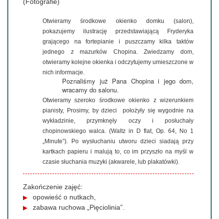
(Fotografie)
Otwieramy środkowe okienko domku (salon),
pokazujemy ilustrację przedstawiającą Fryderyka
grającego na fortepianie i puszczamy kilka taktów
jednego z mazurków Chopina. Zwiedzamy dom,
otwieramy kolejne okienka i odczytujemy umieszczone w
nich informacje.
Poznaliśmy już Pana Chopina i jego dom,
wracamy do salonu.
Otwieramy szeroko środkowe okienko z wizerunkiem
pianisty, Prosimy, by dzieci położyły się wygodnie na
wykładzinie, przymknęły oczy i posłuchały
chopinowskiego walca. (Waltz in D flat, Op. 64, No 1
„Minute”). Po wysłuchaniu utworu dzieci siadają przy
kartkach papieru i malują to, co im przyszło na myśl w
czasie słuchania muzyki (akwarele, lub plakatówki).
Zakończenie zajęć:
opowieść o nutkach,
zabawa ruchowa „Pięciolinia”.